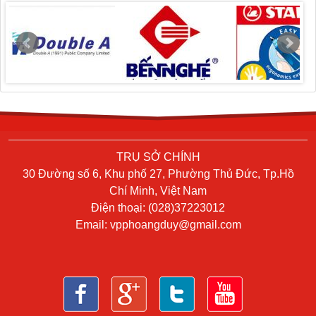
TRỤ SỞ CHÍNH
30 Đường số 6, Khu phố 27, Phường Thủ Đức, Tp.Hồ
Chí Minh, Việt Nam
Điện thoại: (028)37223012
Email:
vpphoangduy@gmail.com