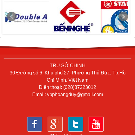
TRỤ SỞ CHÍNH
30 Đường số 6, Khu phố 27, Phường Thủ Đức, Tp.Hồ
Chí Minh, Việt Nam
Điện thoại: (028)37223012
Email:
vpphoangduy@gmail.com