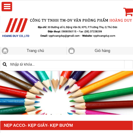
Trang chủ
Giỏ hàng
NẸP ACCO- KẸP GIẤY- KẸP BƯỚM