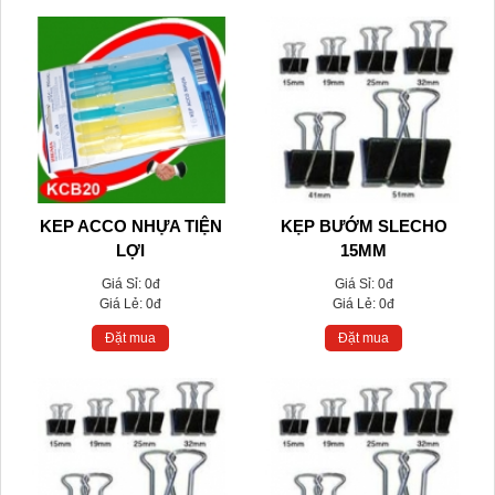
KEP ACCO NHỰA TIỆN
KẸP BƯỚM SLECHO
LỢI
15MM
Giá Sỉ:
0đ
Giá Sỉ:
0đ
Giá Lẻ:
0đ
Giá Lẻ:
0đ
Đặt mua
Đặt mua