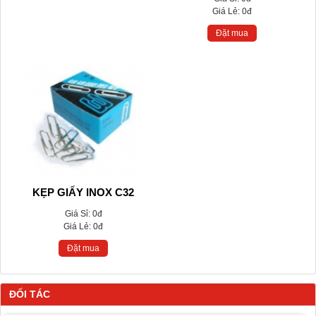
Giá Lẻ:
0đ
Đặt mua
KẸP GIẤY INOX C32
Giá Sỉ:
0đ
Giá Lẻ:
0đ
Đặt mua
ĐỐI TÁC