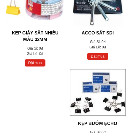
KẸP GIẤY SẮT NHIỀU
ACCO SẮT SDI
MÀU 32MM
Giá Sỉ:
0đ
Giá Lẻ:
0đ
Giá Sỉ:
0đ
Giá Lẻ:
0đ
Đặt mua
Đặt mua
KẸP BƯỚM ẸCHO
Giá Sỉ:
0đ