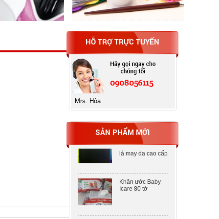
HỖ TRỢ TRỰC TUYẾN
Máy tính Casio fx-
580VN X
0908056115
Bìa MENU
CLEAR BOOK 20
Mrs. Hòa
lá may da cao cấp
SẢN PHẨM MỚI
Bìa MENU
CLEAR BOOK 20
lá may da cao cấp
Khăn ước Baby
Icare 80 tờ
Khăn ước