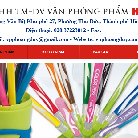
ặng Văn Bi) Khu phố 27, Phường Thủ Đức, Thành phố H
Điện thoại: 028.37223012 - Fax:
il:
vpphoangduy@gmail.com
- Website: vpphoangduy.co
N PHẨM
KHUYẾN MÃI
BÁO GIÁ
T