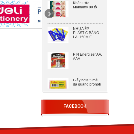
Mamamy 80 tờ
NHỰA ÉP
PLASTIC BẰNG
LÁI 150MIC
PIN Energizer AA,
AAA
Giấy note 5 màu
dạ quang pronoti
DẬP 2 LỖ KW –
FACEBOOK
TRIO 938 ( 100
TỜ )
Nhựa ép A5
80mic khổ lớn