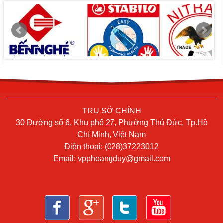
TRỤ SỞ CHÍNH
30 Đường số 6, Khu phố 27, Phường Thủ Đức, Tp.Hồ
Chí Minh, Việt Nam
Điện thoại: (028)37223012
Email:
vpphoangduy@gmail.com