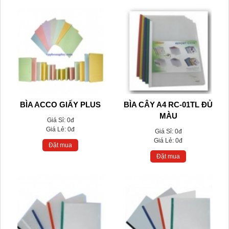
BÌA ACCO GIẤY PLUS
BÌA CÂY A4 RC-01TL ĐỦ
MÀU
Giá Sỉ:
0đ
Giá Lẻ:
0đ
Giá Sỉ:
0đ
Giá Lẻ:
0đ
Đặt mua
Đặt mua