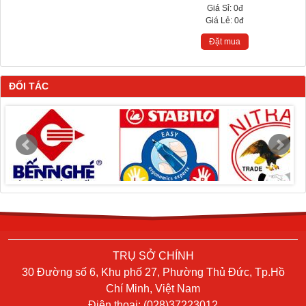
Giá Sỉ:
0đ
Giá Lẻ:
0đ
Đặt mua
ĐỐI TÁC
TRỤ SỞ CHÍNH
30 Đường số 6, Khu phố 27, Phường Thủ Đức, Tp.Hồ
Chí Minh, Việt Nam
Điện thoại: (028)37223012